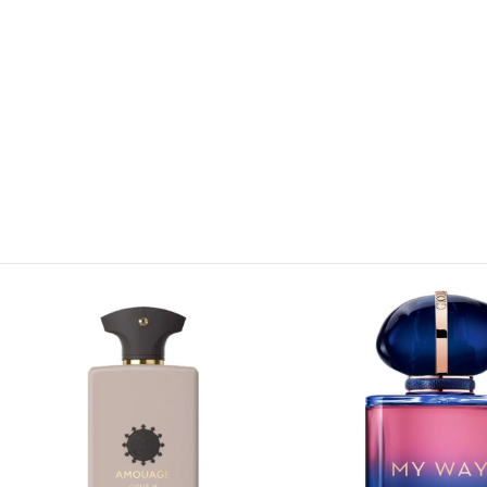
رائحة قصة من الثقة والرغبة والرقي. عِش تجربة