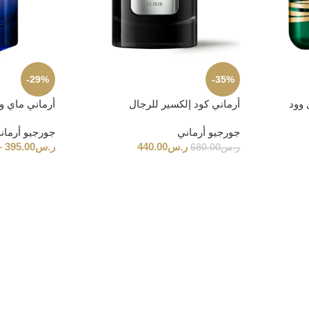
-29%
-35%
 وود
أرماني كود إلكسير للرجال
أرماني ماي و
جورجيو أرماني
جورجيو أرمان
ر.س
440.00
ر.س
395.00
–
ر.س
680.00
فن العطور البريطانية
ف كريستيان – عطور بمعايير را
 مجموعة من العطور المصنوعة بمكونات مختارة بعناية واهتمام بالتف