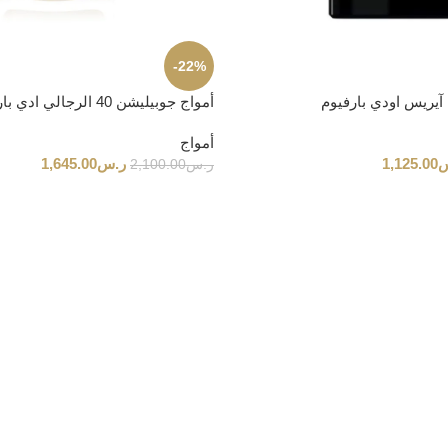
-22%
ك آيريس اودي بارفيوم
أمواج جوبيليشن 40 الرجالي ادي بارفيوم 100مل
أمواج
س
1,125.00
ر.س
1,645.00
ر.س
2,100.00
جوهر توم فورد
طابع مميز وأناقة