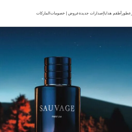
عطور
أطقم هدايا
إصدارات جديدة
عروض | خصومات
الماركات