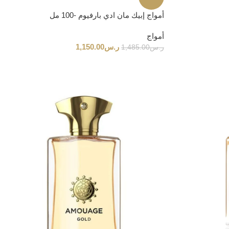
أمواج إبيك مان ادي بارفيوم -100 مل
أمواج
ر.س
1,150.00
ر.س
1,485.00