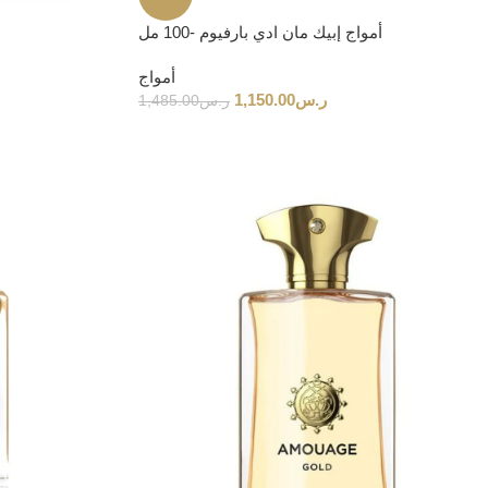
أمواج إبيك مان ادي بارفيوم -100 مل
أمواج
ر.س
1,150.00
ر.س
1,485.00