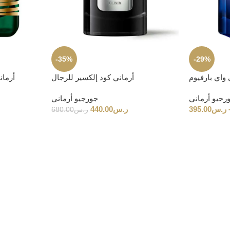
-35%
-29%
واي بارفيوم
أرماني كود إلكسير للرجال
أرمان
رجيو أرماني
جورجيو أرماني
ر.س
395.00
ر.س
440.00
ر.س
680.00
فن العطور البريطانية
ف كريستيان – عطور بمعايير را
 مجموعة من العطور المصنوعة بمكونات مختارة بعناية واهتمام بالتف