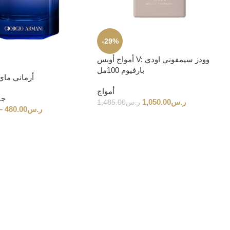
-29%
أمواج أوبس V: وودز سيمفوني اودي
بارفيوم 100مل
أرماني ماي 
أمواج
جو
ر.س
1,050.00
ر.س
1,485.00
ر.س
480.00
–
كلاي
اكتشف