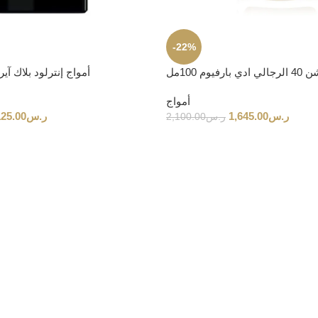
-22%
يوم 100مل
أمواج إنترلود بلاك آي
أمواج
ر.س
1,645.00
ر.س
125.00
ر.س
2,100.00