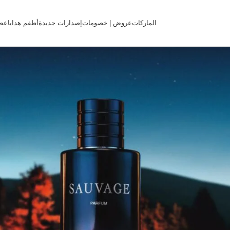
الماركات
عروض | خصومات
إصدارات جديدة
أطقم هدايا
عط