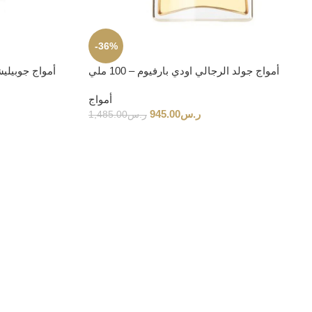
-36%
أمواج جولد الرجالي اودي بارفيوم – 100 ملي
أمواج جوبيليشن 40 الرجالي ادي بارف
أمواج
ر.س
945.00
ر.س
1,485.00
جوهر توم فورد
طابع مميز وأناقة راقية