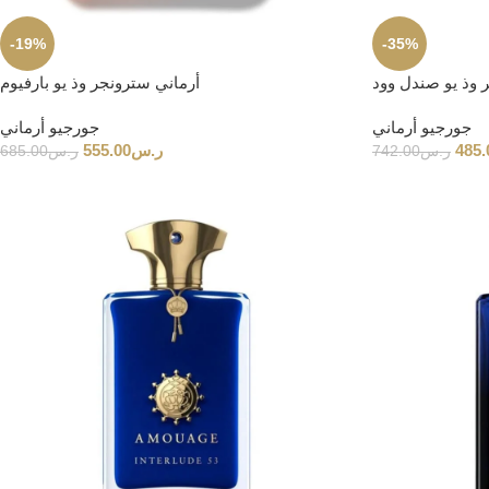
-19%
-35%
 وذ يو صندل وود
أرماني سترونجر وذ يو بارفيوم
جورجيو أرماني
جورجيو أرماني
485.
ر.س
555.00
ر.س
742.00
ر.س
685.00