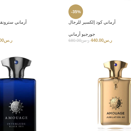
-35%
أرماني كود إلكسير للرجال
أرماني سترونقر
جورجيو أرماني
ر.س
440.00
ر.س
00
ر.س
680.00