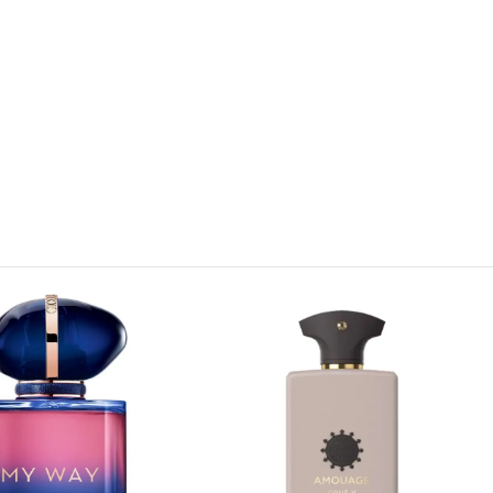
ادخل عالم توم فورد، حيث تحكي كل رائحة قصة من الثقة والرغبة وا
الفخامة التي تُعبّر عنك