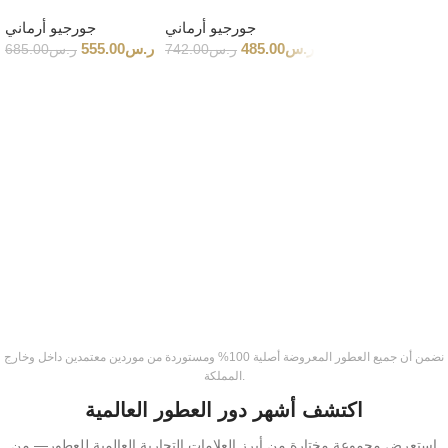
جورجيو أرماني
جورجيو أرماني
جورجيو أرماني
440.00
ر.س
485.00
ر.س
555.00
ر.س
680.00
ر.س
742.00
ر.س
685.00
فن العطور البريطانية
كلايف كريستيان – عطور بمعايير راقية
اكتشف مجموعة من العطور المصنوعة بمكونات مختارة بعناية
واهتمام بالتفاصيل
تسوق الآن
نضمن أن جميع العطور المعروضة أصلية 100% ومستوردة من موردين معتمدين داخل وخارج
المملكة.
اكتشف أشهر دور العطور العالمية
استعرض مجموعة مختارة من أبرز العلامات التجارية العالمية للعطور— من