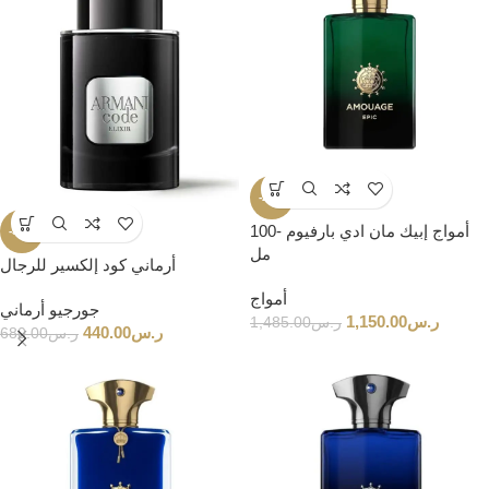
-23%
أمواج إبيك مان ادي بارفيوم -100
-35%
مل
أرماني كود إلكسير للرجال
أمواج
جورجيو أرماني
ر.س
1,150.00
ر.س
1,485.00
ر.س
440.00
ر.س
680.00