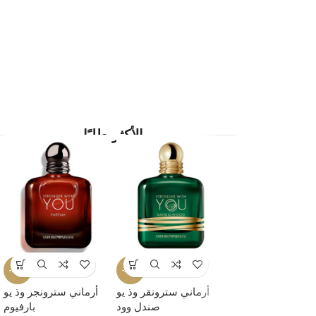
طابع مميز وأناقة راقية
ادخل عالم توم فورد، حيث تحكي كل رائحة قصة من الثقة
والرغبة والرقي. عِش تجربة الفخامة التي تُعبّر عنك
اكتشف الآن
تسوق الآن
الأكثر طلبًا
-19%
-35%
-35%
أرماني كود إلكسير
أرماني سترونقر وذ يو
أرماني سترونجر وذ يو
للرجال
صندل وود
بارفيوم