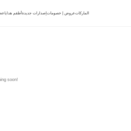
الماركات
عروض | خصومات
إصدارات جديدة
أطقم هدايا
عط
hing soon!