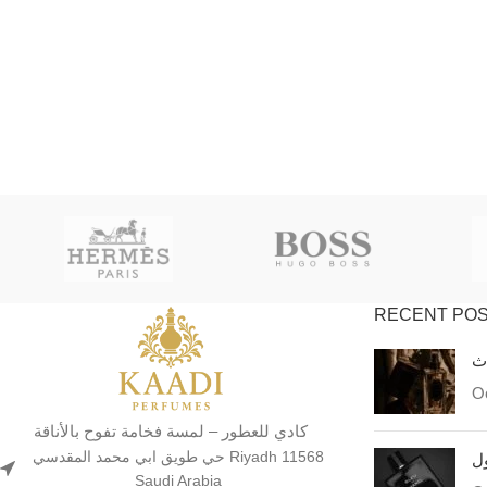
RECENT PO
اث
Oc
كادي للعطور – لمسة فخامة تفوح بالأناقة
حي طويق ابي محمد المقدسي Riyadh 11568
ول
Saudi Arabia