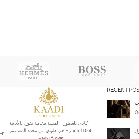
RECENT PO
اث
Oc
كادي للعطور – لمسة فخامة تفوح بالأناقة
حي طويق ابي محمد المقدسي Riyadh 11568
ول
Saudi Arabia