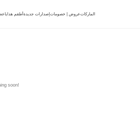
الماركات
عروض | خصومات
إصدارات جديدة
أطقم هدايا
عط
hing soon!