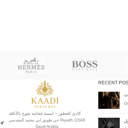
RECENT PO
اث
Oc
كادي للعطور – لمسة فخامة تفوح بالأناقة
حي طويق ابي محمد المقدسي Riyadh 11568
ول
Saudi Arabia