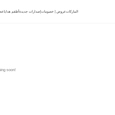
الماركات
عروض | خصومات
إصدارات جديدة
أطقم هدايا
عط
hing soon!