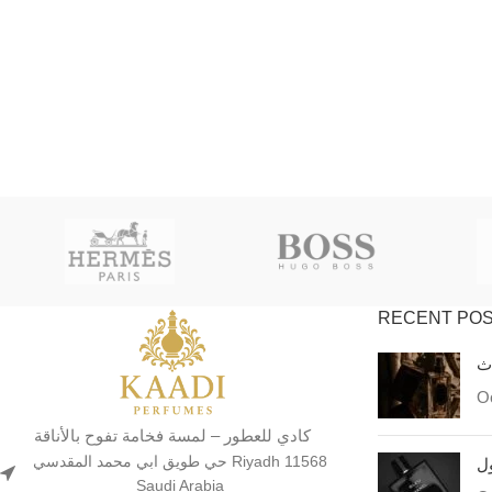
RECENT PO
اث
Oc
كادي للعطور – لمسة فخامة تفوح بالأناقة
حي طويق ابي محمد المقدسي Riyadh 11568
ول
Saudi Arabia