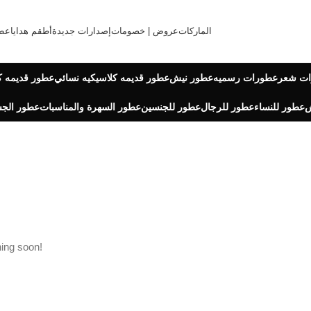
الماركات
عروض | خصومات
إصدارات جديدة
أطقم هدايا
عط
ت شعر
عطورات رسميه
عطور نيش
عطور قديمه كلاسيكيه نسائي
عطور قديمه ك
ش
عطور للنساء
عطور للرجال
عطور للجنسين
عطور السهرة والمناسبات
عطور الجس
hing soon!