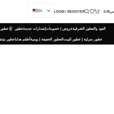
EN
س
0.00
LOGIN / REGISTER
AR
العود والعطور الشرقية
عروض | خصومات
إصدارات جديدة
عطور
عطورا
عطور منزلية | عطور للبيت
العطور الخفيفة | يومية
أطقم هدايا
عطور نيت