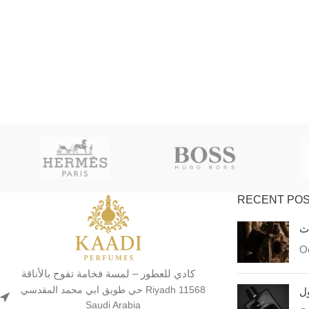
RECENT PO
اث
Oc
كادي للعطور – لمسة فخامة تفوح بالأناقة
حي طويق ابي محمد المقدسي Riyadh 11568
ول
Saudi Arabia