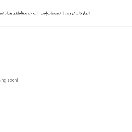
الماركات
عروض | خصومات
إصدارات جديدة
أطقم هدايا
عط
hing soon!