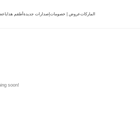
الماركات
عروض | خصومات
إصدارات جديدة
أطقم هدايا
عط
hing soon!