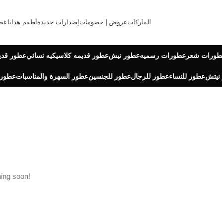
الماركات
عروض | خصومات
إصدارات جديدة
أطقم هدايا
عط
طورات شعر
عطورات رسميه
عطور نيش
عطور قديمه كلاسيكيه نسائي
عطور قدي
نيتش
عطور للنساء
عطور للرجال
عطور للجنسين
عطور السهرة والمناسبات
عطور 
hing soon!