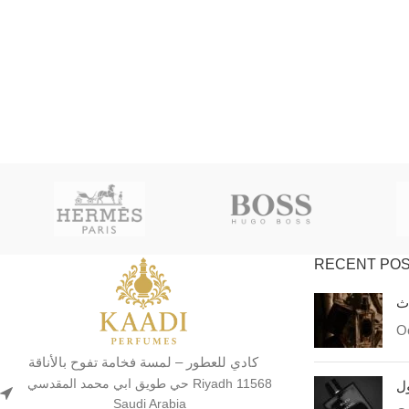
RECENT PO
اث
Oc
كادي للعطور – لمسة فخامة تفوح بالأناقة
حي طويق ابي محمد المقدسي Riyadh 11568
ول
Saudi Arabia