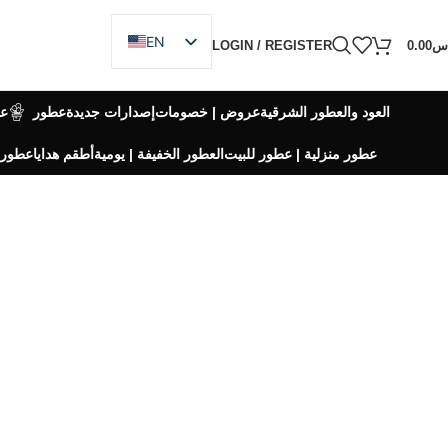
EN
س
0.00
LOGIN / REGISTER
AR
العود والعطور الشرقية
عروض | خصومات
إصدارات جديدة
عطور
ع
عطور منزلية | عطور للبيت
العطور الخفيفة | يومية
أطقم هدايا
عطور 