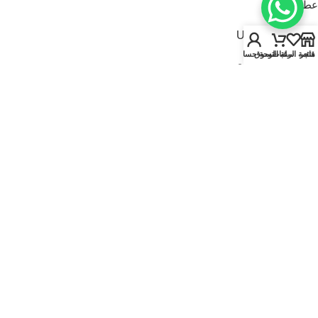
عطور للنساء
USEFUL LINKS
متجر
قائمة الرغبات
سلة التسوق
لوحة حسابي
سياسة الخصوصية
سياسة الاسترجاع والاستبدال
الشروط والأحكام
قارنة
تواصل معنا
من نحن
FOOTER MENU
الماركات
المتجر
أطقم هدايا
إصدارات جديدة
عروض | خصومات
عطور نيتش
© 2025
Kaadi Perfumes
• تُدار بواسطة
مؤسسة قاعدة الجمال للتجارة CR No.