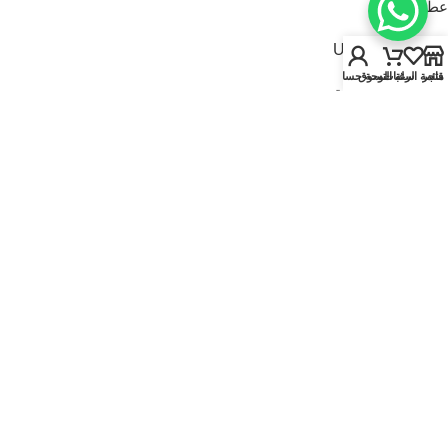
عطور للنساء
USEFUL LINKS
متجر
قائمة الرغبات
سلة التسوق
لوحة حسابي
سياسة الخصوصية
سياسة الاسترجاع والاستبدال
الشروط والأحكام
قارنة
تواصل معنا
من نحن
FOOTER MENU
الماركات
المتجر
أطقم هدايا
إصدارات جديدة
عروض | خصومات
عطور نيتش
© 2025
Kaadi Perfumes
• تُدار بواسطة
مؤسسة قاعدة الجمال للتجارة CR No.