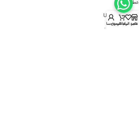
عطور للنساء
USEFUL LINKS
متجر
قائمة الرغبات
سلة التسوق
لوحة حسابي
سياسة الخصوصية
سياسة الاسترجاع والاستبدال
الشروط والأحكام
قارنة
تواصل معنا
من نحن
FOOTER MENU
الماركات
المتجر
أطقم هدايا
إصدارات جديدة
عروض | خصومات
عطور نيتش
© 2025
Kaadi Perfumes
• تُدار بواسطة
مؤسسة قاعدة الجمال للتجارة CR No.