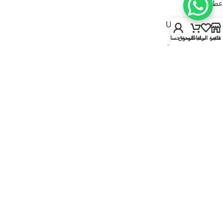
عطور للنساء
USEFUL LINKS
متجر
قائمة الرغبات
سلة التسوق
لوحة حسابي
سياسة الخصوصية
سياسة الاسترجاع والاستبدال
الشروط والأحكام
قارنة
تواصل معنا
من نحن
FOOTER MENU
الماركات
المتجر
أطقم هدايا
إصدارات جديدة
عروض | خصومات
عطور نيتش
© 2025
Kaadi Perfumes
• تُدار بواسطة
مؤسسة قاعدة الجمال للتجارة CR No.