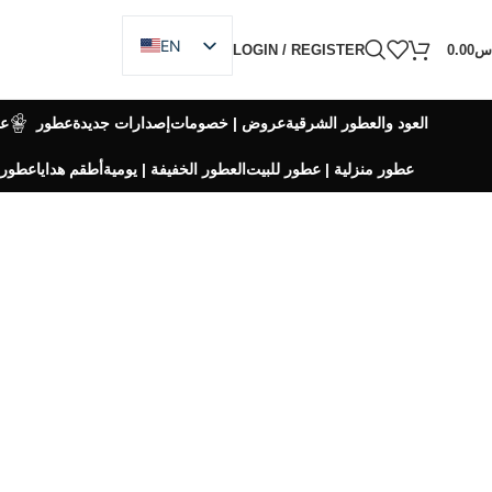
EN
س
0.00
LOGIN / REGISTER
AR
العود والعطور الشرقية
عروض | خصومات
إصدارات جديدة
عطور
ع
عطور منزلية | عطور للبيت
العطور الخفيفة | يومية
أطقم هدايا
عطور 