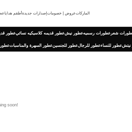
الماركات
عروض | خصومات
إصدارات جديدة
أطقم هدايا
عط
طورات شعر
عطورات رسميه
عطور نيش
عطور قديمه كلاسيكيه نسائي
عطور قدي
نيتش
عطور للنساء
عطور للرجال
عطور للجنسين
عطور السهرة والمناسبات
عطور 
hing soon!