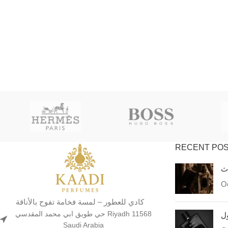
RECENT PO
اث
Oc
كادي للعطور – لمسة فخامة تفوح بالأناقة
حي طويق ابي محمد المقدسي Riyadh 11568
ول
Saudi Arabia