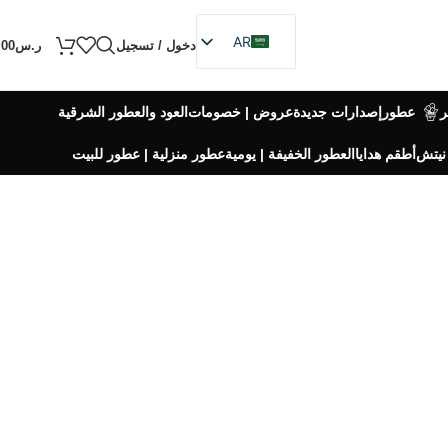
AR
دخول / تسجيل
ر.س
.00
EN
عطور
إصدارات جديدة
عروض | خصومات
العود والعطور الشرقية
نيتش
أطقم هدايا
العطور الخفيفة | يومية
عطور منزلية | عطور للبيت