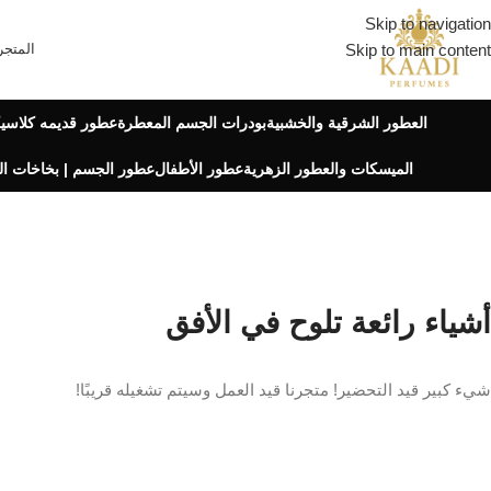
Skip to navigation
Skip to main content
المتجر
العطور الشرقية والخشبية
بودرات الجسم المعطرة
عطور قديمه كلاسيك
الميسكات والعطور الزهرية
عطور الأطفال
عطور الجسم | بخاخات ا
أشياء رائعة تلوح في الأفق
شيء كبير قيد التحضير! متجرنا قيد العمل وسيتم تشغيله قريبًا!