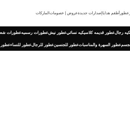
عطور
أطقم هدايا
إصدارات جديدة
عروض | خصومات
الماركات
يه رجال
عطور قديمه كلاسيكيه نسائي
عطور نيش
عطورات رسميه
عطورات شعر
لجسم
عطور السهرة والمناسبات
عطور للجنسين
عطور للرجال
عطور للنساء
عطور 