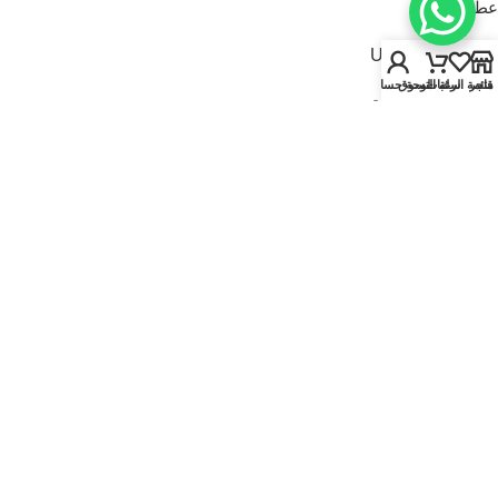
عطور للنساء
USEFUL LINKS
متجر
قائمة الرغبات
سلة التسوق
لوحة حسابي
سياسة الخصوصية
سياسة الاسترجاع والاستبدال
الشروط والأحكام
قارنة
تواصل معنا
من نحن
FOOTER MENU
الماركات
المتجر
أطقم هدايا
إصدارات جديدة
عروض | خصومات
عطور نيتش
© 2025
Kaadi Perfumes
• تُدار بواسطة
مؤسسة قاعدة الجمال للتجارة CR No.