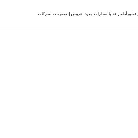
عطور
أطقم هدايا
إصدارات جديدة
عروض | خصومات
الماركات