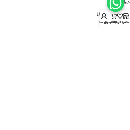
عطور للنساء
USEFUL LINKS
متجر
قائمة الرغبات
سلة التسوق
لوحة حسابي
سياسة الخصوصية
سياسة الاسترجاع والاستبدال
الشروط والأحكام
قارنة
تواصل معنا
من نحن
FOOTER MENU
الماركات
المتجر
أطقم هدايا
إصدارات جديدة
عروض | خصومات
عطور نيتش
© 2025
Kaadi Perfumes
• تُدار بواسطة
مؤسسة قاعدة الجمال للتجارة CR No.