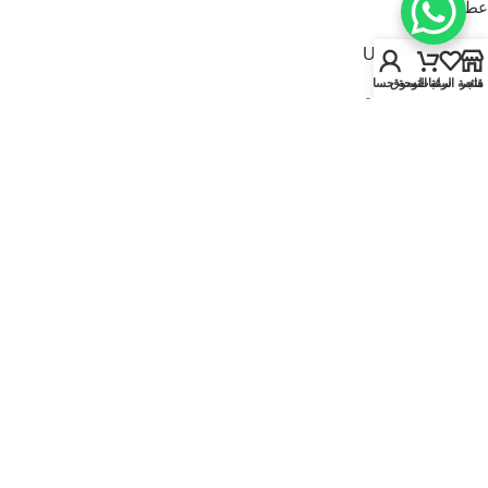
عطور للنساء
USEFUL LINKS
متجر
قائمة الرغبات
سلة التسوق
لوحة حسابي
سياسة الخصوصية
سياسة الاسترجاع والاستبدال
الشروط والأحكام
قارنة
تواصل معنا
من نحن
FOOTER MENU
الماركات
المتجر
أطقم هدايا
إصدارات جديدة
عروض | خصومات
عطور نيتش
© 2025
Kaadi Perfumes
• تُدار بواسطة
مؤسسة قاعدة الجمال للتجارة CR No.