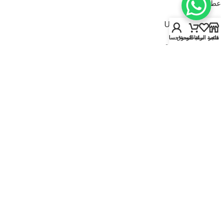
عطور للنساء
USEFUL LINKS
متجر
قائمة الرغبات
سلة التسوق
لوحة حسابي
سياسة الخصوصية
سياسة الاسترجاع والاستبدال
الشروط والأحكام
قارنة
تواصل معنا
من نحن
FOOTER MENU
الماركات
المتجر
أطقم هدايا
إصدارات جديدة
عروض | خصومات
عطور نيتش
© 2025
Kaadi Perfumes
• تُدار بواسطة
مؤسسة قاعدة الجمال للتجارة CR No.