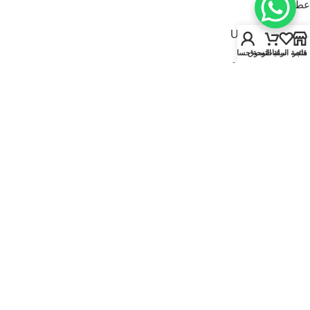
عطور للنساء
USEFUL LINKS
متجر
قائمة الرغبات
سلة التسوق
لوحة حسابي
سياسة الخصوصية
سياسة الاسترجاع والاستبدال
الشروط والأحكام
قارنة
تواصل معنا
من نحن
FOOTER MENU
الماركات
المتجر
أطقم هدايا
إصدارات جديدة
عروض | خصومات
عطور نيتش
© 2025
Kaadi Perfumes
• تُدار بواسطة
مؤسسة قاعدة الجمال للتجارة CR No.