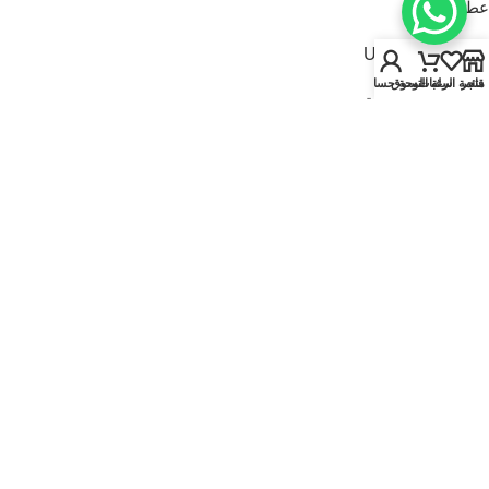
عطور للنساء
USEFUL LINKS
متجر
قائمة الرغبات
سلة التسوق
لوحة حسابي
سياسة الخصوصية
سياسة الاسترجاع والاستبدال
الشروط والأحكام
قارنة
تواصل معنا
من نحن
FOOTER MENU
الماركات
المتجر
أطقم هدايا
إصدارات جديدة
عروض | خصومات
عطور نيتش
© 2025
Kaadi Perfumes
• تُدار بواسطة
مؤسسة قاعدة الجمال للتجارة CR No.