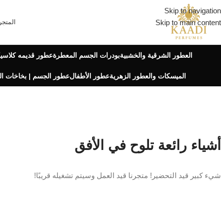
Skip to navigation
Skip to main content
المتجر
العطور الشرقية والخشبية
بودرات الجسم المعطرة
عطور قديمه كلاسيك
الميسكات والعطور الزهرية
عطور الأطفال
عطور الجسم | بخاخات ا
أشياء رائعة تلوح في الأفق
شيء كبير قيد التحضير! متجرنا قيد العمل وسيتم تشغيله قريبًا!