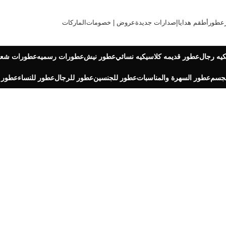
عطور
أطقم هدايا
إصدارات جديدة
عروض | خصومات
الماركات
يه رجال
عطور قديمه كلاسيكيه نسائي
عطور نيش
عطورات رسميه
عطورات شعر
لجسم
عطور السهرة والمناسبات
عطور للجنسين
عطور للرجال
عطور للنساء
عطور 