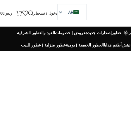
AR
دخول / تسجيل
ر.س
.00
EN
عطور
إصدارات جديدة
عروض | خصومات
العود والعطور الشرقية
نيتش
أطقم هدايا
العطور الخفيفة | يومية
عطور منزلية | عطور للبيت