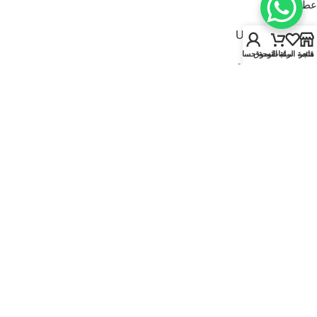
عطور للنساء
USEFUL LINKS
متجر
قائمة الرغبات
سلة التسوق
لوحة حسابي
سياسة الخصوصية
سياسة الاسترجاع والاستبدال
الشروط والأحكام
قارنة
تواصل معنا
من نحن
FOOTER MENU
الماركات
المتجر
أطقم هدايا
إصدارات جديدة
عروض | خصومات
عطور نيتش
© 2025
Kaadi Perfumes
• تُدار بواسطة
مؤسسة قاعدة الجمال للتجارة CR No.