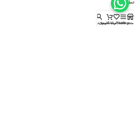
عطور للنساء
USEFUL LINKS
متجر
Sidebar
قائمة الرغبات
سلة التسوق
لوحة حسابي
سياسة الخصوصية
سياسة الاسترجاع والاستبدال
الشروط والأحكام
قارنة
تواصل معنا
من نحن
FOOTER MENU
الماركات
المتجر
أطقم هدايا
إصدارات جديدة
عروض | خصومات
عطور نيتش
© 2025
Kaadi Perfumes
• تُدار بواسطة
مؤسسة قاعدة الجمال للتجارة CR No.