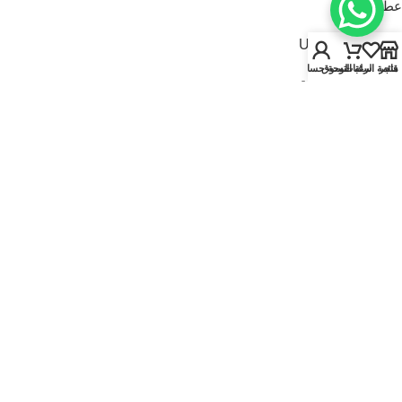
عطور للنساء
USEFUL LINKS
متجر
قائمة الرغبات
سلة التسوق
لوحة حسابي
سياسة الخصوصية
سياسة الاسترجاع والاستبدال
الشروط والأحكام
قارنة
تواصل معنا
من نحن
FOOTER MENU
الماركات
المتجر
أطقم هدايا
إصدارات جديدة
عروض | خصومات
عطور نيتش
© 2025
Kaadi Perfumes
• تُدار بواسطة
مؤسسة قاعدة الجمال للتجارة CR No.