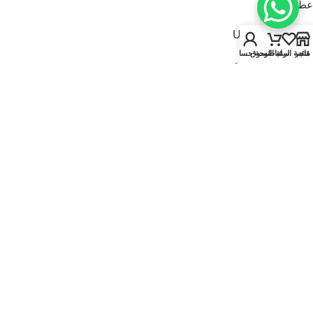
عطور للنساء
USEFUL LINKS
متجر
قائمة الرغبات
سلة التسوق
لوحة حسابي
سياسة الخصوصية
سياسة الاسترجاع والاستبدال
الشروط والأحكام
قارنة
تواصل معنا
من نحن
FOOTER MENU
الماركات
المتجر
أطقم هدايا
إصدارات جديدة
عروض | خصومات
عطور نيتش
© 2025
Kaadi Perfumes
• تُدار بواسطة
مؤسسة قاعدة الجمال للتجارة CR No.