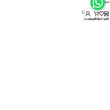
عطور للنساء
USEFUL LINKS
متجر
قائمة الرغبات
سلة التسوق
لوحة حسابي
سياسة الخصوصية
سياسة الاسترجاع والاستبدال
الشروط والأحكام
قارنة
تواصل معنا
من نحن
FOOTER MENU
الماركات
المتجر
أطقم هدايا
إصدارات جديدة
عروض | خصومات
عطور نيتش
© 2025
Kaadi Perfumes
• تُدار بواسطة
مؤسسة قاعدة الجمال للتجارة CR No.